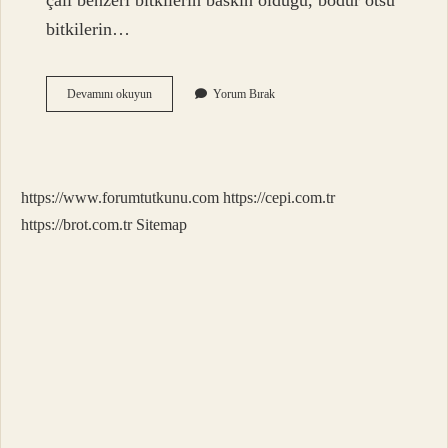
çalı benzeri bitkilerin baskın olduğu, bodur otsu
bitkilerin…
Bitki
Devamını okuyun
Yorum Bırak
Örtüsü
Nedir
7
Sınıf
https://www.forumtutkunu.com
https://cepi.com.tr
https://brot.com.tr
Sitemap