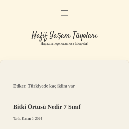
menüyü
Anasayfa
aç
Gizlilik Politikası
Hafif Yaşam Tüyoları
Yasal Uyarı
Hayatına neşe katan kısa hikayeler!
Hakkımızda
Etiket:
Türkiyede kaç iklim var
Bitki Örtüsü Nedir 7 Sınıf
Tarih: Kasım 9, 2024