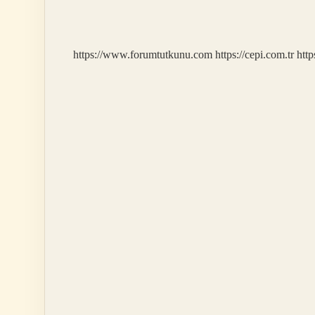
Atalet
Ne
Demek
https://www.forumtutkunu.com
https://cepi.com.tr
http