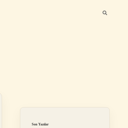
Sidebar
betexper günce
Son Yazılar