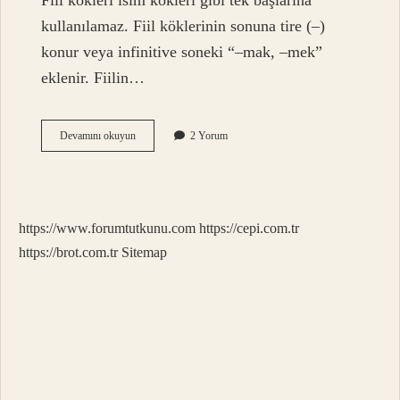
Fiil kökleri isim kökleri gibi tek başlarına
kullanılamaz. Fiil köklerinin sonuna tire (–)
konur veya infinitive soneki “–mak, –mek”
eklenir. Fiilin…
Etki
Devamını okuyun
2 Yorum
Fiil
Midir
https://www.forumtutkunu.com
https://cepi.com.tr
https://brot.com.tr
Sitemap