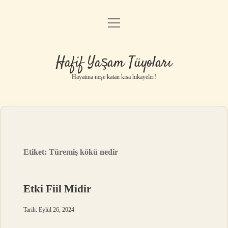
menüyü
Anasayfa
aç
Gizlilik Politikası
Hafif Yaşam Tüyoları
Yasal Uyarı
Hayatına neşe katan kısa hikayeler!
Hakkımızda
Etiket:
Türemiş kökü nedir
Etki Fiil Midir
Tarih: Eylül 26, 2024