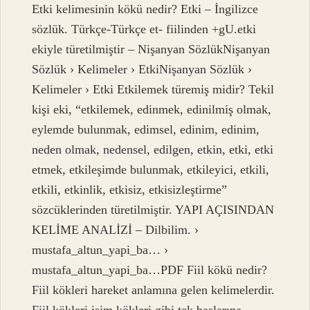
Etki kelimesinin kökü nedir? Etki – İngilizce
sözlük. Türkçe-Türkçe et- fiilinden +gU.etki
ekiyle türetilmiştir – Nişanyan SözlükNişanyan
Sözlük › Kelimeler › EtkiNişanyan Sözlük ›
Kelimeler › Etki Etkilemek türemiş midir? Tekil
kişi eki, “etkilemek, edinmek, edinilmiş olmak,
eylemde bulunmak, edimsel, edinim, edinim,
neden olmak, nedensel, edilgen, etkin, etki, etki
etmek, etkileşimde bulunmak, etkileyici, etkili,
etkili, etkinlik, etkisiz, etkisizleştirme”
sözcüklerinden türetilmiştir. YAPI AÇISINDAN
KELİME ANALİZİ – Dilbilim. ›
mustafa_altun_yapi_ba… ›
mustafa_altun_yapi_ba…PDF Fiil kökü nedir?
Fiil kökleri hareket anlamına gelen kelimelerdir.