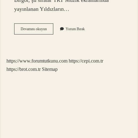
Birgör, şu sıralar TRT Müzik ekranlarında
yayınlanan Yıldızların…
Trt
Devamını okuyun
Yorum Bırak
Müzik
Damlalar
Kim
Söylüyor
https://www.forumtutkunu.com
https://cepi.com.tr
https://brot.com.tr
Sitemap