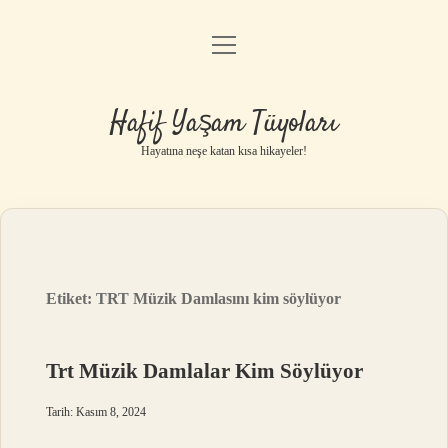
menüyü
Anasayfa
aç
Gizlilik Politikası
Hafif Yaşam Tüyoları
Yasal Uyarı
Hayatına neşe katan kısa hikayeler!
Hakkımızda
Etiket:
TRT Müzik Damlasını kim söylüyor
Trt Müzik Damlalar Kim Söylüyor
Tarih: Kasım 8, 2024