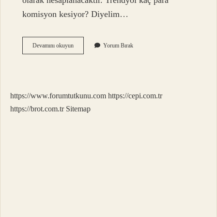
olarak hesaplanacaktır. Trendyol kaç para
komisyon kesiyor? Diyelim…
Getir
Devamını okuyun
Yorum Bırak
Yüzde
Kaç
Komisyon
Kesiyor
https://www.forumtutkunu.com
https://cepi.com.tr
https://brot.com.tr
Sitemap