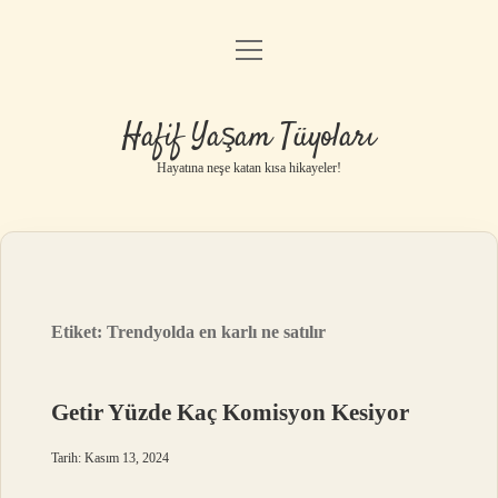
menüyü
Anasayfa
aç
Gizlilik Politikası
Hafif Yaşam Tüyoları
Yasal Uyarı
Hayatına neşe katan kısa hikayeler!
Hakkımızda
Etiket:
Trendyolda en karlı ne satılır
Getir Yüzde Kaç Komisyon Kesiyor
Tarih: Kasım 13, 2024