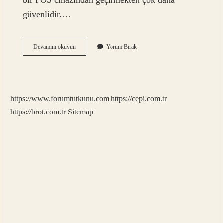
bir POS cihazından geçirmekten çok daha
güvenlidir.…
Cep
Devamını okuyun
Yorum Bırak
Telefonu
Kredi
Kartını
Bozar
Mı
https://www.forumtutkunu.com
https://cepi.com.tr
https://brot.com.tr
Sitemap