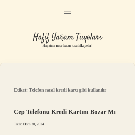
menüyü
Anasayfa
aç
Gizlilik Politikası
Hafif Yaşam Tüyoları
Yasal Uyarı
Hayatına neşe katan kısa hikayeler!
Hakkımızda
Etiket:
Telefon nasıl kredi kartı gibi kullanılır
Cep Telefonu Kredi Kartını Bozar Mı
Tarih: Ekim 30, 2024