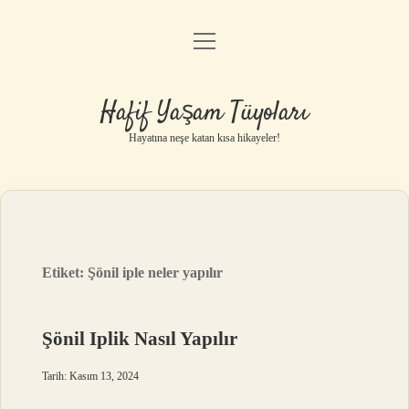
menüyü
Anasayfa
aç
Gizlilik Politikası
Hafif Yaşam Tüyoları
Yasal Uyarı
Hayatına neşe katan kısa hikayeler!
Hakkımızda
Etiket:
Şönil iple neler yapılır
Şönil Iplik Nasıl Yapılır
Tarih: Kasım 13, 2024