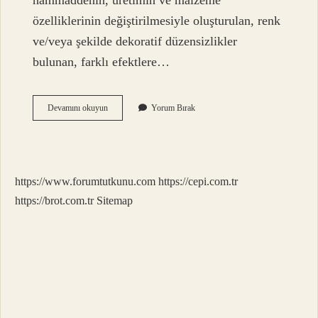
hammaddenin, üretimin ve malzeme
özelliklerinin değiştirilmesiyle oluşturulan, renk
ve/veya şekilde dekoratif düzensizlikler
bulunan, farklı efektlere…
Şönil
Devamını okuyun
Yorum Bırak
Iplik
Nasıl
Yapılır
https://www.forumtutkunu.com
https://cepi.com.tr
https://brot.com.tr
Sitemap