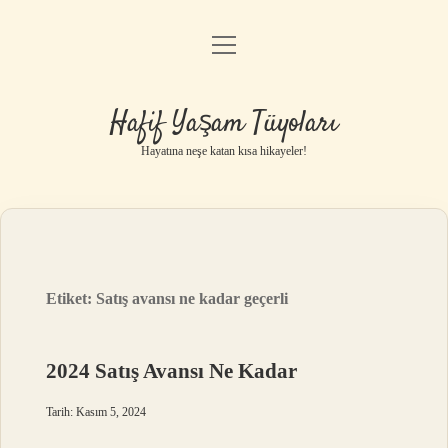
menüyü
Anasayfa
aç
Gizlilik Politikası
Hafif Yaşam Tüyoları
Yasal Uyarı
Hayatına neşe katan kısa hikayeler!
Hakkımızda
Etiket:
Satış avansı ne kadar geçerli
2024 Satış Avansı Ne Kadar
Tarih: Kasım 5, 2024