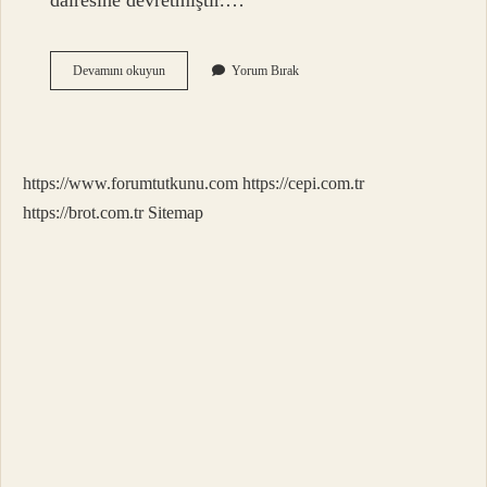
dairesine devretmiştir.…
2024
Devamını okuyun
Yorum Bırak
Satış
Avansı
Ne
Kadar
https://www.forumtutkunu.com
https://cepi.com.tr
https://brot.com.tr
Sitemap