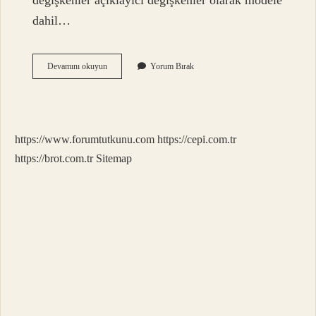
değişkenler açıklayıcı değişkenler olarak modele
dahil…
Yıkıcı
Devamını okuyun
Yorum Bırak
Sağlık
Harcaması
Nedir
https://www.forumtutkunu.com
https://cepi.com.tr
https://brot.com.tr
Sitemap