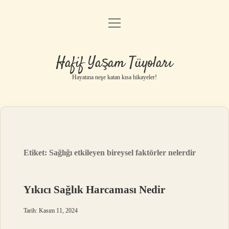
menüyü
Anasayfa
aç
Gizlilik Politikası
Hafif Yaşam Tüyoları
Yasal Uyarı
Hayatına neşe katan kısa hikayeler!
Hakkımızda
Etiket:
Sağlığı etkileyen bireysel faktörler nelerdir
Yıkıcı Sağlık Harcaması Nedir
Tarih: Kasım 11, 2024