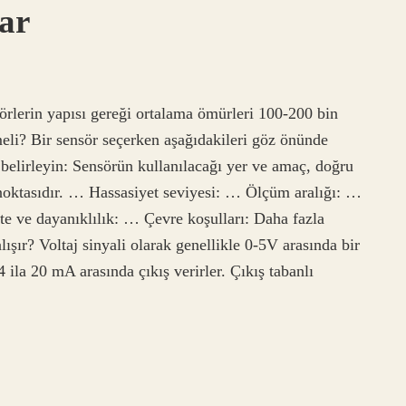
ar
rlerin yapısı gereği ortalama ömürleri 100-200 bin
meli? Bir sensör seçerken aşağıdakileri göz önünde
belirleyin: Sensörün kullanılacağı yer ve amaç, doğru
​​noktasıdır. … Hassasiyet seviyesi: … Ölçüm aralığı: …
e ve dayanıklılık: … Çevre koşulları: Daha fazla
şır? Voltaj sinyali olarak genellikle 0-5V arasında bir
4 ila 20 mA arasında çıkış verirler. Çıkış tabanlı