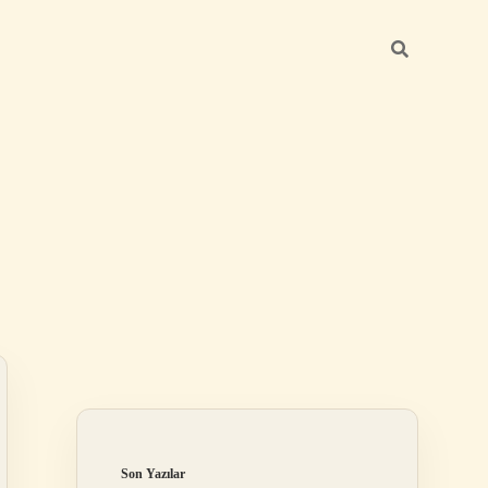
Sidebar
betexper gü
Son Yazılar