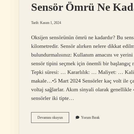
Sensör Ömrü Ne Kad
Tarih: Kasım 1, 2024
Oksijen sensörünün ömrü ne kadardır? Bu sensö
kilometredir. Sensör alırken nelere dikkat edil
bulundurmalısınız: Kullanım amacını ve yerini 
sensör tipini seçmek için önemli bir başlangıç 
Tepki süresi: … Kararlılık: … Maliyet: … Kalit
makale…•5 Mart 2024 Sensörler kaç volt ile çalı
voltaj sağlarlar. Akım sinyali olarak genellikle 
sensörler iki tipte…
Sensör
Devamını okuyun
Yorum Bırak
Ömrü
Ne
Kadar