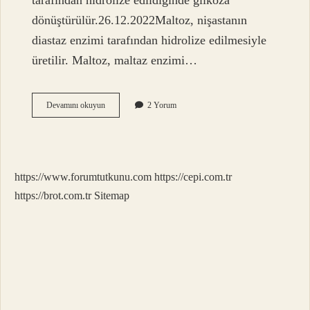
tarafından hidrolize edildiğinde glikoza
dönüştürülür.26.12.2022Maltoz, nişastanın
diastaz enzimi tarafından hidrolize edilmesiyle
üretilir. Maltoz, maltaz enzimi…
Nişastanın
Devamını okuyun
2 Yorum
Yıkımı
Sonucu
Ne
Oluşur
https://www.forumtutkunu.com
https://cepi.com.tr
https://brot.com.tr
Sitemap