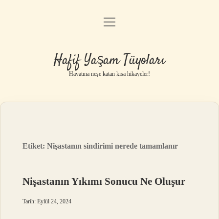
menüyü
Anasayfa
aç
Gizlilik Politikası
Hafif Yaşam Tüyoları
Yasal Uyarı
Hayatına neşe katan kısa hikayeler!
Hakkımızda
Etiket:
Nişastanın sindirimi nerede tamamlanır
Nişastanın Yıkımı Sonucu Ne Oluşur
Tarih: Eylül 24, 2024