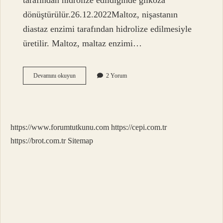
tarafından hidrolize edildiğinde glikoza
dönüştürülür.26.12.2022Maltoz, nişastanın
diastaz enzimi tarafından hidrolize edilmesiyle
üretilir. Maltoz, maltaz enzimi…
Nişastanın
Devamını okuyun
2 Yorum
Yıkımı
Sonucu
Ne
Oluşur
https://www.forumtutkunu.com
https://cepi.com.tr
https://brot.com.tr
Sitemap