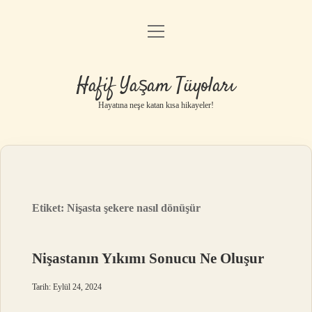
menüyü
Anasayfa
aç
Gizlilik Politikası
Hafif Yaşam Tüyoları
Yasal Uyarı
Hayatına neşe katan kısa hikayeler!
Hakkımızda
Etiket:
Nişasta şekere nasıl dönüşür
Nişastanın Yıkımı Sonucu Ne Oluşur
Tarih: Eylül 24, 2024