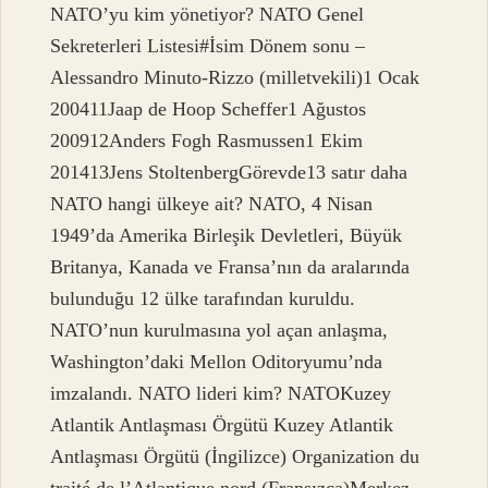
NATO’yu kim yönetiyor? NATO Genel
Sekreterleri Listesi#İsim Dönem sonu –
Alessandro Minuto-Rizzo (milletvekili)1 Ocak
200411Jaap de Hoop Scheffer1 Ağustos
200912Anders Fogh Rasmussen1 Ekim
201413Jens StoltenbergGörevde13 satır daha
NATO hangi ülkeye ait? NATO, 4 Nisan
1949’da Amerika Birleşik Devletleri, Büyük
Britanya, Kanada ve Fransa’nın da aralarında
bulunduğu 12 ülke tarafından kuruldu.
NATO’nun kurulmasına yol açan anlaşma,
Washington’daki Mellon Oditoryumu’nda
imzalandı. NATO lideri kim? NATOKuzey
Atlantik Antlaşması Örgütü Kuzey Atlantik
Antlaşması Örgütü (İngilizce) Organization du