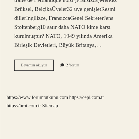
traité de l’Atlantique nord (Fransızca)Merkez
Brüksel, BelçikaÜyeler32 üye genişletResmi
dillerİngilizce, FransızcaGenel SekreterJens
Stoltenberg10 satır daha NATO kime karşı
kurulmuştur? NATO, 1949 yılında Amerika
Birleşik Devletleri, Büyük Britanya,…
Nato
Devamını okuyun
2 Yorum
Kime
Ait
https://www.forumtutkunu.com
https://cepi.com.tr
https://brot.com.tr
Sitemap