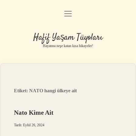
menüyü
Anasayfa
aç
Gizlilik Politikası
Hafif Yaşam Tüyoları
Yasal Uyarı
Hayatına neşe katan kısa hikayeler!
Hakkımızda
Etiket:
NATO hangi ülkeye ait
Nato Kime Ait
Tarih: Eylül 26, 2024