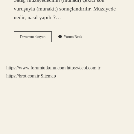
Satış, müzayedecinin (munadi) çekici son
vuruşuyla (munakit) sonuçlandırılır. Müzayede
nedir, nasıl yapılır?…
Muzayede
Devamını okuyun
Yorum Bırak
Nasıl
Yazılır
https://www.forumtutkunu.com
https://cepi.com.tr
https://brot.com.tr
Sitemap