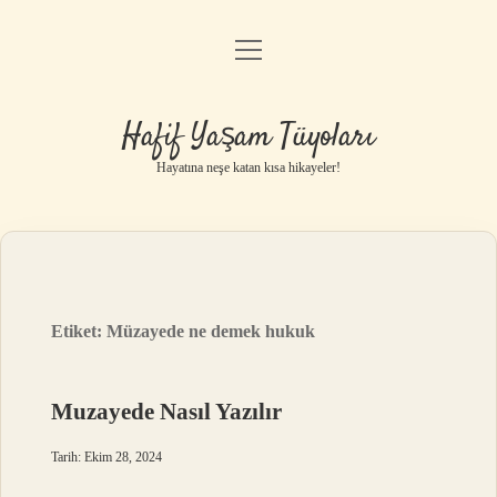
menüyü
Anasayfa
aç
Gizlilik Politikası
Hafif Yaşam Tüyoları
Yasal Uyarı
Hayatına neşe katan kısa hikayeler!
Hakkımızda
Etiket:
Müzayede ne demek hukuk
Muzayede Nasıl Yazılır
Tarih: Ekim 28, 2024