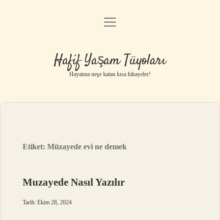
menüyü
Anasayfa
aç
Gizlilik Politikası
Hafif Yaşam Tüyoları
Yasal Uyarı
Hayatına neşe katan kısa hikayeler!
Hakkımızda
Etiket:
Müzayede evi ne demek
Muzayede Nasıl Yazılır
Tarih: Ekim 28, 2024