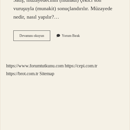
Satış, müzayedecinin (munadi) çekici son
vuruşuyla (munakit) sonuçlandırılır. Müzayede
nedir, nasıl yapılır?…
Muzayede
Devamını okuyun
Yorum Bırak
Nasıl
Yazılır
https://www.forumtutkunu.com
https://cepi.com.tr
https://brot.com.tr
Sitemap