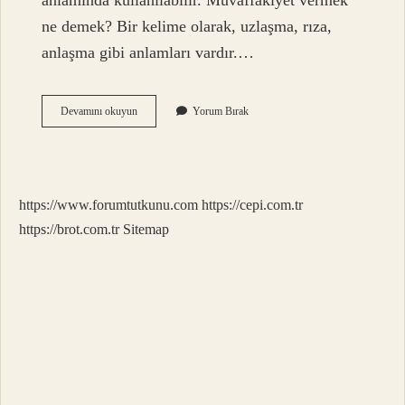
anlamında kullanılabilir. Muvaffakiyet vermek
ne demek? Bir kelime olarak, uzlaşma, rıza,
anlaşma gibi anlamları vardır.…
Başarma
Devamını okuyun
Yorum Bırak
Işi
Muvaffakiyet
Ne
Demek
https://www.forumtutkunu.com
https://cepi.com.tr
https://brot.com.tr
Sitemap