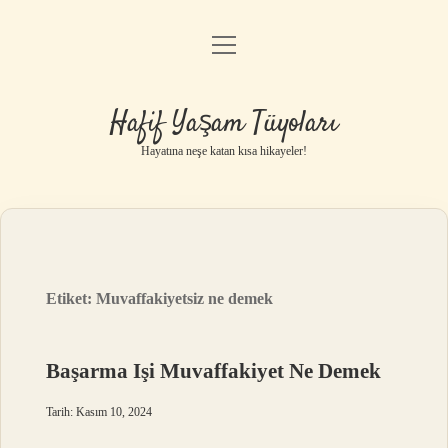
menüyü
Anasayfa
aç
Gizlilik Politikası
Hafif Yaşam Tüyoları
Yasal Uyarı
Hayatına neşe katan kısa hikayeler!
Hakkımızda
Etiket:
Muvaffakiyetsiz ne demek
Başarma Işi Muvaffakiyet Ne Demek
Tarih: Kasım 10, 2024