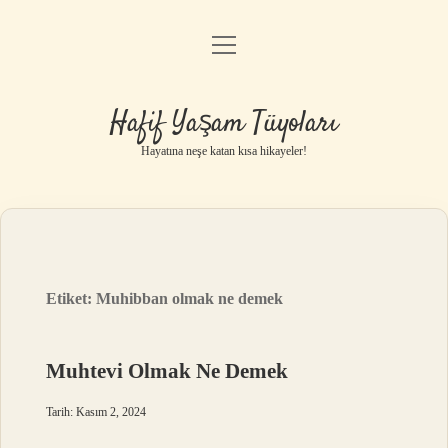
menüyü
Anasayfa
aç
Gizlilik Politikası
Hafif Yaşam Tüyoları
Yasal Uyarı
Hayatına neşe katan kısa hikayeler!
Hakkımızda
Etiket:
Muhibban olmak ne demek
Muhtevi Olmak Ne Demek
Tarih: Kasım 2, 2024