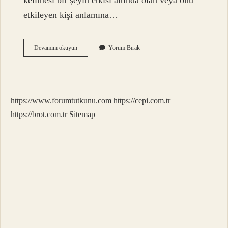
kelimesi bir şeyin etkisi altında olan veya onu
etkileyen kişi anlamına…
Muhtevi
Devamını okuyun
Yorum Bırak
Olmak
Ne
Demek
https://www.forumtutkunu.com
https://cepi.com.tr
https://brot.com.tr
Sitemap