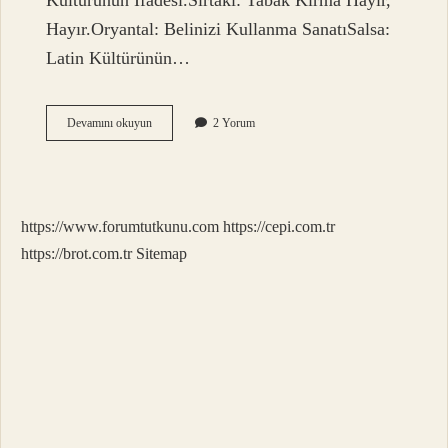
Kültürünün İfadesi.Sirtaki: Tabak Kırma Hayır,
Hayır.Oryantal: Belinizi Kullanma SanatıSalsa:
Latin Kültürünün…
Bir
Devamını okuyun
2 Yorum
Modern
Dans
Çeşidi
Nedir
https://www.forumtutkunu.com
https://cepi.com.tr
https://brot.com.tr
Sitemap