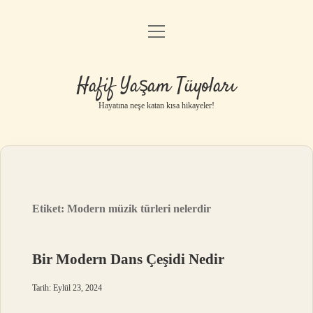
menüyü
Anasayfa
aç
Gizlilik Politikası
Hafif Yaşam Tüyoları
Yasal Uyarı
Hayatına neşe katan kısa hikayeler!
Hakkımızda
Etiket:
Modern müzik türleri nelerdir
Bir Modern Dans Çeşidi Nedir
Tarih: Eylül 23, 2024