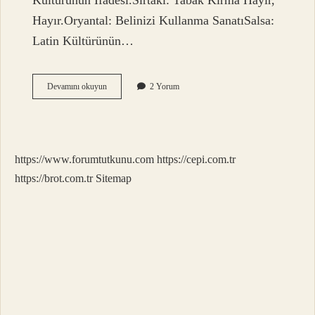
Kültürünün İfadesi.Sirtaki: Tabak Kırma Hayır,
Hayır.Oryantal: Belinizi Kullanma SanatıSalsa:
Latin Kültürünün…
Bir
Devamını okuyun
2 Yorum
Modern
Dans
Çeşidi
Nedir
https://www.forumtutkunu.com
https://cepi.com.tr
https://brot.com.tr
Sitemap