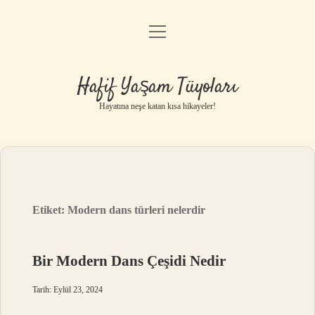
menüyü
Anasayfa
aç
Gizlilik Politikası
Hafif Yaşam Tüyoları
Yasal Uyarı
Hayatına neşe katan kısa hikayeler!
Hakkımızda
Etiket:
Modern dans türleri nelerdir
Bir Modern Dans Çeşidi Nedir
Tarih: Eylül 23, 2024