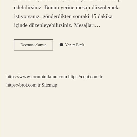
edebilirsiniz. Bunun yerine mesajı düzenlemek
istiyorsanız, gönderdikten sonraki 15 dakika
içinde düzenleyebilirsiniz. Mesajları…
Whatsapp
Devamını okuyun
Yorum Bırak
Mesajları
Kalıcı
Olarak
Nasıl
Silinir
https://www.forumtutkunu.com
https://cepi.com.tr
https://brot.com.tr
Sitemap