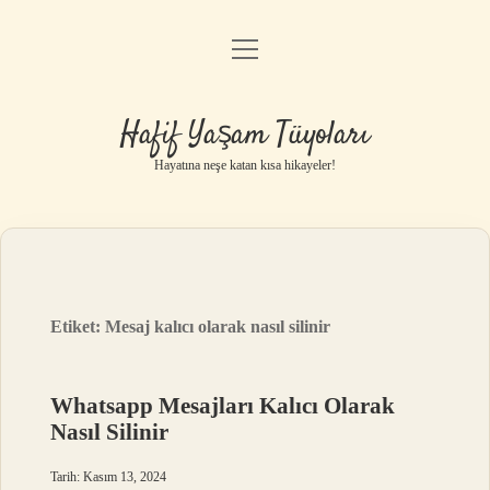
menüyü
Anasayfa
aç
Gizlilik Politikası
Hafif Yaşam Tüyoları
Yasal Uyarı
Hayatına neşe katan kısa hikayeler!
Hakkımızda
Etiket:
Mesaj kalıcı olarak nasıl silinir
Whatsapp Mesajları Kalıcı Olarak
Nasıl Silinir
Tarih: Kasım 13, 2024