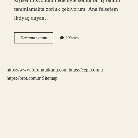
kişisel misyonum nedeniyle somut bir iş tanımı
tanımlamakta zorluk çekiyorum. Ana felsefem
ihtiyaç duyan…
Medikal
Devamını okuyun
2 Yorum
Sahibi
Kimdir
https://www.forumtutkunu.com
https://cepi.com.tr
https://brot.com.tr
Sitemap