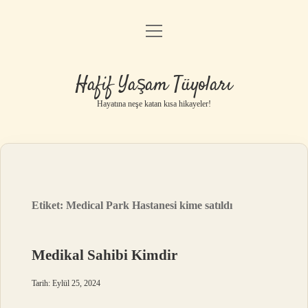
menüyü
Anasayfa
aç
Gizlilik Politikası
Hafif Yaşam Tüyoları
Yasal Uyarı
Hayatına neşe katan kısa hikayeler!
Hakkımızda
Etiket:
Medical Park Hastanesi kime satıldı
Medikal Sahibi Kimdir
Tarih: Eylül 25, 2024