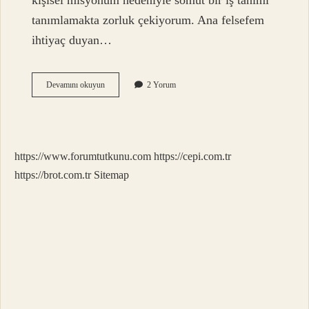
kişisel misyonum nedeniyle somut bir iş tanımı
tanımlamakta zorluk çekiyorum. Ana felsefem
ihtiyaç duyan…
Medikal
Devamını okuyun
2 Yorum
Sahibi
Kimdir
https://www.forumtutkunu.com
https://cepi.com.tr
https://brot.com.tr
Sitemap