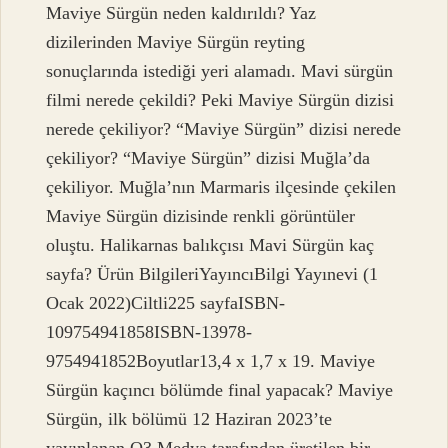
Maviye Sürgün neden kaldırıldı? Yaz
dizilerinden Maviye Sürgün reyting
sonuçlarında istediği yeri alamadı. Mavi sürgün
filmi nerede çekildi? Peki Maviye Sürgün dizisi
nerede çekiliyor? “Maviye Sürgün” dizisi nerede
çekiliyor? “Maviye Sürgün” dizisi Muğla’da
çekiliyor. Muğla’nın Marmaris ilçesinde çekilen
Maviye Sürgün dizisinde renkli görüntüler
oluştu. Halikarnas balıkçısı Mavi Sürgün kaç
sayfa? Ürün BilgileriYayıncı‎Bilgi Yayınevi (1
Ocak 2022)Ciltli‎225 sayfaISBN-
10‎9754941858ISBN-13‎978-
9754941852Boyutlar‎13,4 x 1,7 x 19. Maviye
Sürgün kaçıncı bölümde final yapacak? Maviye
Sürgün, ilk bölümü 12 Haziran 2023’te