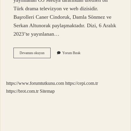
yayınlanan O3 Medya tarafından üretilen bir
Türk drama televizyon ve web dizisidir.
Başrolleri Caner Cindoruk, Damla Sönmez ve
Serkan Altunorak paylaşmaktadır. Dizi, 6 Aralık
2023’te yayınlanan…
Mavi
Devamını okuyun
Yorum Bırak
Sürgün
Ne
Anlatıyor
https://www.forumtutkunu.com
https://cepi.com.tr
https://brot.com.tr
Sitemap