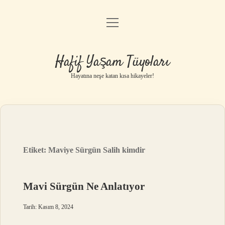
menüyü
Anasayfa
aç
Gizlilik Politikası
Hafif Yaşam Tüyoları
Yasal Uyarı
Hayatına neşe katan kısa hikayeler!
Hakkımızda
Etiket:
Maviye Sürgün Salih kimdir
Mavi Sürgün Ne Anlatıyor
Tarih: Kasım 8, 2024