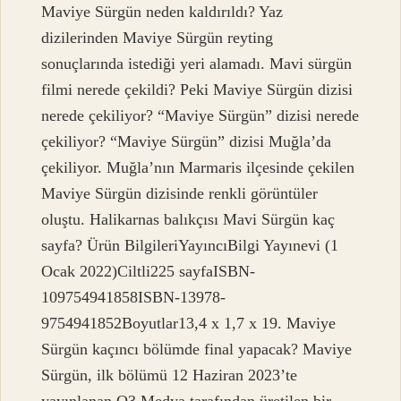
Maviye Sürgün neden kaldırıldı? Yaz
dizilerinden Maviye Sürgün reyting
sonuçlarında istediği yeri alamadı. Mavi sürgün
filmi nerede çekildi? Peki Maviye Sürgün dizisi
nerede çekiliyor? “Maviye Sürgün” dizisi nerede
çekiliyor? “Maviye Sürgün” dizisi Muğla’da
çekiliyor. Muğla’nın Marmaris ilçesinde çekilen
Maviye Sürgün dizisinde renkli görüntüler
oluştu. Halikarnas balıkçısı Mavi Sürgün kaç
sayfa? Ürün BilgileriYayıncı‎Bilgi Yayınevi (1
Ocak 2022)Ciltli‎225 sayfaISBN-
10‎9754941858ISBN-13‎978-
9754941852Boyutlar‎13,4 x 1,7 x 19. Maviye
Sürgün kaçıncı bölümde final yapacak? Maviye
Sürgün, ilk bölümü 12 Haziran 2023’te