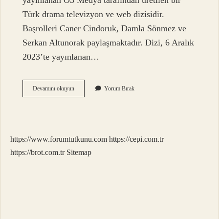
yayınlanan O3 Medya tarafından üretilen bir
Türk drama televizyon ve web dizisidir.
Başrolleri Caner Cindoruk, Damla Sönmez ve
Serkan Altunorak paylaşmaktadır. Dizi, 6 Aralık
2023’te yayınlanan…
Mavi
Devamını okuyun
Yorum Bırak
Sürgün
Ne
Anlatıyor
https://www.forumtutkunu.com
https://cepi.com.tr
https://brot.com.tr
Sitemap