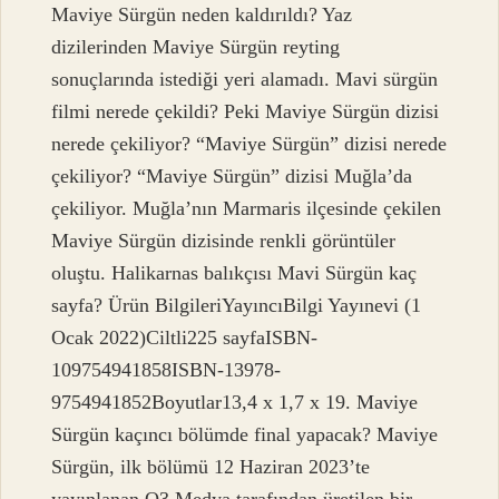
Maviye Sürgün neden kaldırıldı? Yaz
dizilerinden Maviye Sürgün reyting
sonuçlarında istediği yeri alamadı. Mavi sürgün
filmi nerede çekildi? Peki Maviye Sürgün dizisi
nerede çekiliyor? “Maviye Sürgün” dizisi nerede
çekiliyor? “Maviye Sürgün” dizisi Muğla’da
çekiliyor. Muğla’nın Marmaris ilçesinde çekilen
Maviye Sürgün dizisinde renkli görüntüler
oluştu. Halikarnas balıkçısı Mavi Sürgün kaç
sayfa? Ürün BilgileriYayıncı‎Bilgi Yayınevi (1
Ocak 2022)Ciltli‎225 sayfaISBN-
10‎9754941858ISBN-13‎978-
9754941852Boyutlar‎13,4 x 1,7 x 19. Maviye
Sürgün kaçıncı bölümde final yapacak? Maviye
Sürgün, ilk bölümü 12 Haziran 2023’te