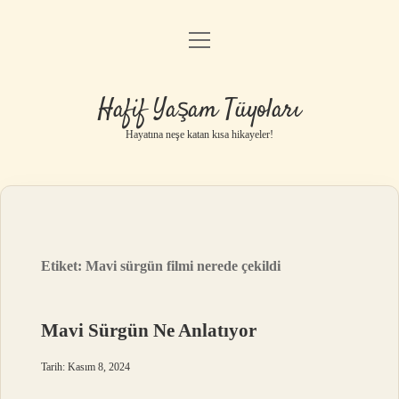
menüyü
Anasayfa
aç
Gizlilik Politikası
Hafif Yaşam Tüyoları
Yasal Uyarı
Hayatına neşe katan kısa hikayeler!
Hakkımızda
Etiket:
Mavi sürgün filmi nerede çekildi
Mavi Sürgün Ne Anlatıyor
Tarih: Kasım 8, 2024