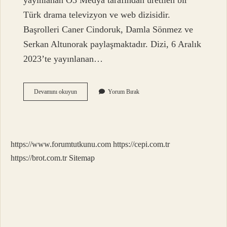
yayınlanan O3 Medya tarafından üretilen bir
Türk drama televizyon ve web dizisidir.
Başrolleri Caner Cindoruk, Damla Sönmez ve
Serkan Altunorak paylaşmaktadır. Dizi, 6 Aralık
2023’te yayınlanan…
Mavi
Devamını okuyun
Yorum Bırak
Sürgün
Ne
Anlatıyor
https://www.forumtutkunu.com
https://cepi.com.tr
https://brot.com.tr
Sitemap