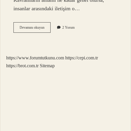
Kavramların anlamı ne kadar genel olursa,
insanlar arasındaki iletişim o…
Mantık
Devamını okuyun
2 Yorum
Neden
Önemlidir
https://www.forumtutkunu.com
https://cepi.com.tr
https://brot.com.tr
Sitemap