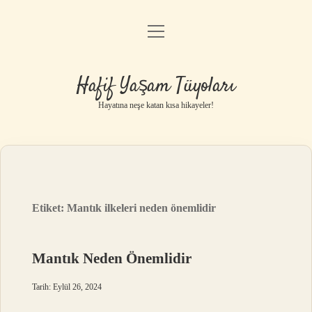
menüyü
Anasayfa
aç
Gizlilik Politikası
Hafif Yaşam Tüyoları
Yasal Uyarı
Hayatına neşe katan kısa hikayeler!
Hakkımızda
Etiket:
Mantık ilkeleri neden önemlidir
Mantık Neden Önemlidir
Tarih: Eylül 26, 2024