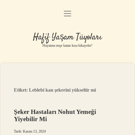
menüyü
Anasayfa
aç
Gizlilik Politikası
Hafif Yaşam Tüyoları
Yasal Uyarı
Hayatına neşe katan kısa hikayeler!
Hakkımızda
Etiket:
Leblebi kan şekerini yükseltir mi
Şeker Hastaları Nohut Yemeği
Yiyebilir Mi
Tarih: Kasım 13, 2024