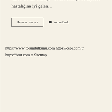
hastalığına iyi gelen…
Şeker
Devamını okuyun
Yorum Bırak
Hastaları
Nohut
Yemeği
Yiyebilir
Mi
https://www.forumtutkunu.com
https://cepi.com.tr
https://brot.com.tr
Sitemap