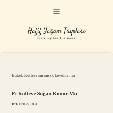
menüyü
Anasayfa
aç
Gizlilik Politikası
Hafif Yaşam Tüyoları
Yasal Uyarı
Hayatına neşe katan kısa hikayeler!
Hakkımızda
Etiket:
Köfteye sarımsak koyulur mu
Et Köfteye Soğan Konur Mu
Tarih: Ekim 27, 2024