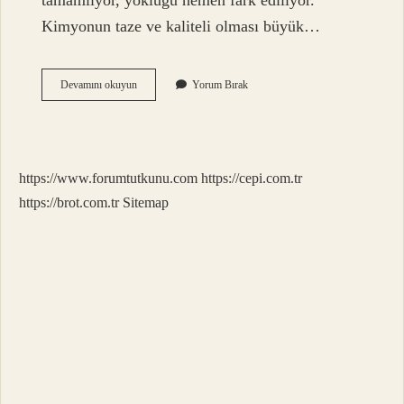
tamamlıyor, yokluğu hemen fark ediliyor.
Kimyonun taze ve kaliteli olması büyük…
Et
Devamını okuyun
Yorum Bırak
Köfteye
Soğan
Konur
Mu
https://www.forumtutkunu.com
https://cepi.com.tr
https://brot.com.tr
Sitemap