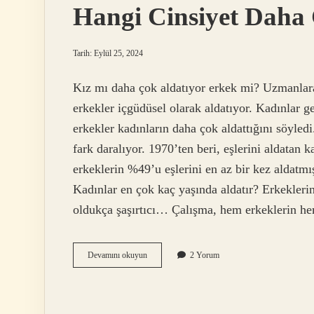
Hangi Cinsiyet Daha 
Tarih: Eylül 25, 2024
Kız mı daha çok aldatıyor erkek mi? Uzmanlara
erkekler içgüdüsel olarak aldatıyor. Kadınlar g
erkekler kadınların daha çok aldattığını söyledi
fark daralıyor. 1970’ten beri, eşlerini aldatan 
erkeklerin %49’u eşlerini en az bir kez aldatmı
Kadınlar en çok kaç yaşında aldatır? Erkekleri
oldukça şaşırtıcı… Çalışma, hem erkeklerin he
Hangi
Devamını okuyun
2 Yorum
Cinsiyet
Daha
Çok
Aldatıyor