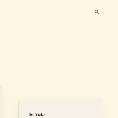
Sidebar
betexper günce
Son Yazılar