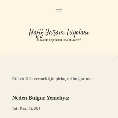
menüyü
Anasayfa
aç
Gizlilik Politikası
Hafif Yaşam Tüyoları
Yasal Uyarı
Hayatına neşe katan kısa hikayeler!
Hakkımızda
Etiket:
Kilo vermek için pirinç mi bulgur mu
Neden Bulgur Yemeliyiz
Tarih: Kasım 12, 2024