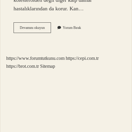
kolesterolden değil diğer kalp damar
hastalıklarından da korur. Kan…
Neden
Devamını okuyun
Yorum Bırak
Bulgur
Yemeliyiz
https://www.forumtutkunu.com
https://cepi.com.tr
https://brot.com.tr
Sitemap