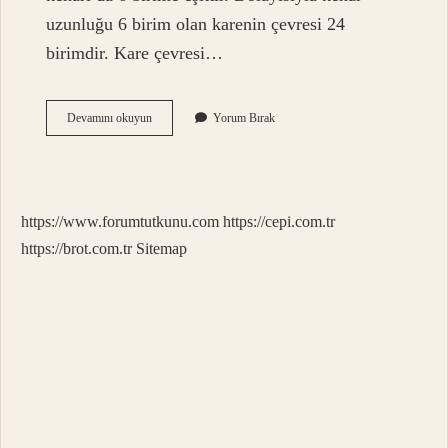
uzunluğu 6 birim olan karenin çevresi 24
birimdir. Kare çevresi…
Birim
Devamını okuyun
Yorum Bırak
Karenin
Çevresi
Nasıl
Hesaplanır
https://www.forumtutkunu.com
https://cepi.com.tr
https://brot.com.tr
Sitemap