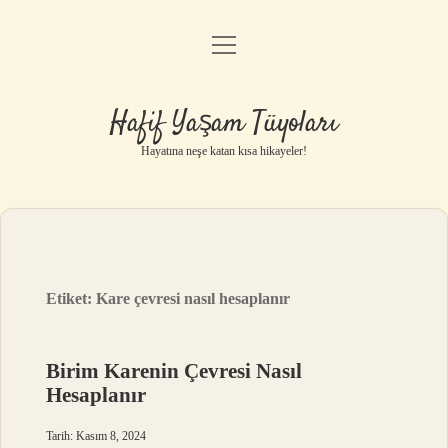
menüyü
Anasayfa
aç
Gizlilik Politikası
Hafif Yaşam Tüyoları
Yasal Uyarı
Hayatına neşe katan kısa hikayeler!
Hakkımızda
Etiket:
Kare çevresi nasıl hesaplanır
Birim Karenin Çevresi Nasıl
Hesaplanır
Tarih: Kasım 8, 2024