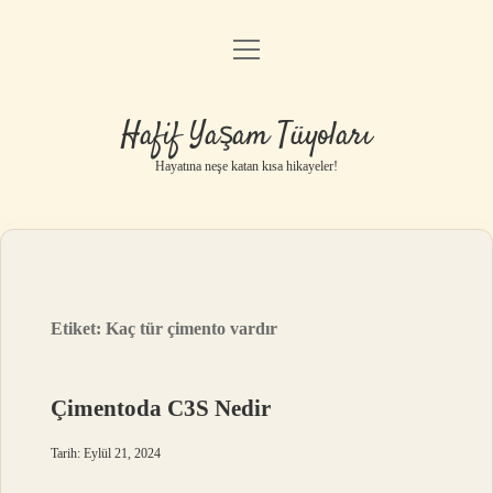
menüyü
Anasayfa
aç
Gizlilik Politikası
Hafif Yaşam Tüyoları
Yasal Uyarı
Hayatına neşe katan kısa hikayeler!
Hakkımızda
Etiket:
Kaç tür çimento vardır
Çimentoda C3S Nedir
Tarih: Eylül 21, 2024