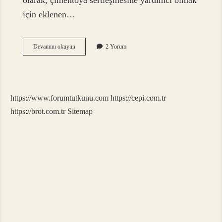
olarak, çimentoya sertleşmesine yardımcı olmak
için eklenen…
Çimentoda
Devamını okuyun
2 Yorum
C3S
Nedir
https://www.forumtutkunu.com
https://cepi.com.tr
https://brot.com.tr
Sitemap