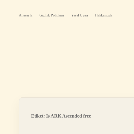
Anasayfa
Gizlilik Politikası
Yasal Uyarı
Hakkımızda
Etiket:
Is ARK Ascended free