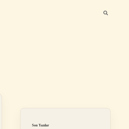
Sidebar
betexper güncel
Son Yazılar