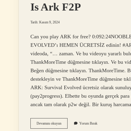
Is Ark F2P
Tarih: Kasım 9, 2024
Can you play ARK for free? 0:092:24NOO
EVOLVED’ı HEMEN ÜCRETSİZ edinin! #AR
videoda, “… zaman. Ve bu videoyu yararlı bulur
ThankMoreTime düğmesine tıklayın. Ve bu video
Beğen düğmesine tıklayın. ThankMoreTime. Bu v
destekleyin ve ThankMoreTime düğmesine tık
ARK: Survival Evolved ücretsiz olarak sunuluy
(pay2progress). Elbette bu oyunda gerçek para h
ancak tam olarak p2w değil. Bir kuruş harca
Is
Devamını okuyun
Yorum Bırak
Ark