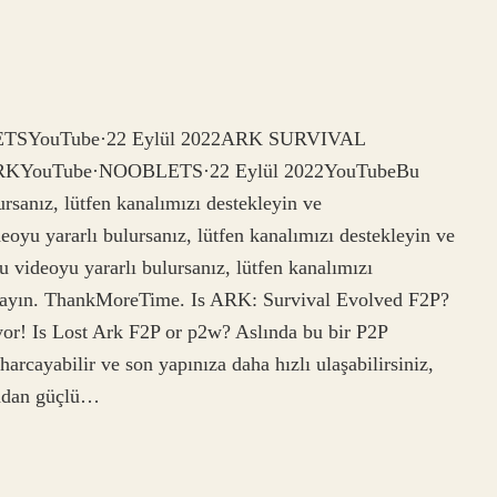
BLETSYouTube·22 Eylül 2022ARK SURVIVAL
KYouTube·NOOBLETS·22 Eylül 2022YouTubeBu
sanız, lütfen kanalımızı destekleyin ve
yu yararlı bulursanız, lütfen kanalımızı destekleyin ve
ideoyu yararlı bulursanız, lütfen kanalımızı
layın. ThankMoreTime. Is ARK: Survival Evolved F2P?
or! Is Lost Ark F2P or p2w? Aslında bu bir P2P
arcayabilir ve son yapınıza daha hızlı ulaşabilirsiniz,
madan güçlü…