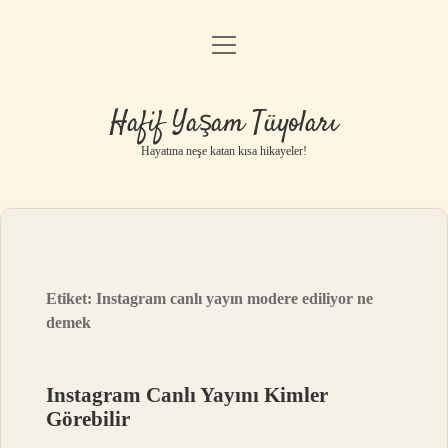
menüyü
Anasayfa
aç
Gizlilik Politikası
Hafif Yaşam Tüyoları
Yasal Uyarı
Hayatına neşe katan kısa hikayeler!
Hakkımızda
Etiket:
Instagram canlı yayın modere ediliyor ne
demek
Instagram Canlı Yayını Kimler
Görebilir