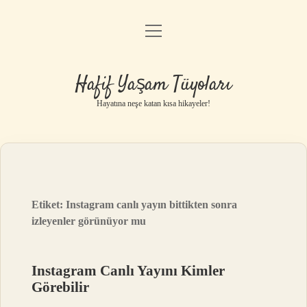
menüyü
Anasayfa
aç
Gizlilik Politikası
Hafif Yaşam Tüyoları
Yasal Uyarı
Hayatına neşe katan kısa hikayeler!
Hakkımızda
Etiket:
Instagram canlı yayın bittikten sonra
izleyenler görünüyor mu
Instagram Canlı Yayını Kimler
Görebilir