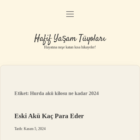
menüyü
Anasayfa
aç
Gizlilik Politikası
Hafif Yaşam Tüyoları
Yasal Uyarı
Hayatına neşe katan kısa hikayeler!
Hakkımızda
Etiket:
Hurda akü kilosu ne kadar 2024
Eski Akü Kaç Para Eder
Tarih: Kasım 5, 2024