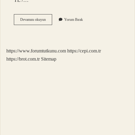
TL /…
Eski
Devamını okuyun
Yorum Bırak
Akü
Kaç
Para
Eder
https://www.forumtutkunu.com
https://cepi.com.tr
https://brot.com.tr
Sitemap