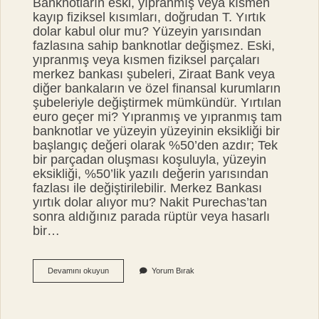
Banknotların eski, yıpranmış veya kısmen
kayıp fiziksel kısımları, doğrudan T. Yırtık
dolar kabul olur mu? Yüzeyin yarısından
fazlasına sahip banknotlar değişmez. Eski,
yıpranmış veya kısmen fiziksel parçaları
merkez bankası şubeleri, Ziraat Bank veya
diğer bankaların ve özel finansal kurumların
şubeleriyle değiştirmek mümkündür. Yırtılan
euro geçer mi? Yıpranmış ve yıpranmış tam
banknotlar ve yüzeyin yüzeyinin eksikliği bir
başlangıç ​​değeri olarak %50’den azdır; Tek
bir parçadan oluşması koşuluyla, yüzeyin
eksikliği, %50’lik yazılı değerin yarısından
fazlası ile değiştirilebilir. Merkez Bankası
yırtık dolar alıyor mu? Nakit Purechas’tan
sonra aldığınız parada rüptür veya hasarlı
bir…
Dövizciler
Devamını okuyun
Yorum Bırak
Yırtık
Para
Alır
Mı