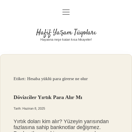
menüyü
Anasayfa
aç
Gizlilik Politikası
Hafif Yaşam Tüyoları
Yasal Uyarı
Hayatına neşe katan kısa hikayeler!
Hakkımızda
Etiket:
Hesaba yüklü para girerse ne olur
Dövizciler Yırtık Para Alır Mı
Tarih: Haziran 8, 2025
Yırtık doları kim alır? Yüzeyin yarısından
fazlasına sahip banknotlar değişmez.