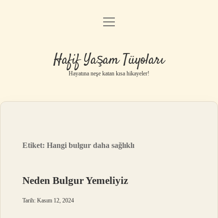
menüyü
Anasayfa
aç
Gizlilik Politikası
Hafif Yaşam Tüyoları
Yasal Uyarı
Hayatına neşe katan kısa hikayeler!
Hakkımızda
Etiket:
Hangi bulgur daha sağlıklı
Neden Bulgur Yemeliyiz
Tarih: Kasım 12, 2024