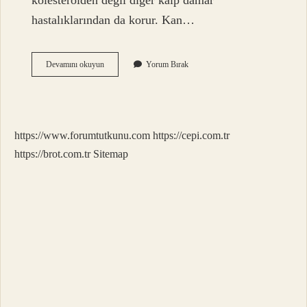
kolesterolden değil diğer kalp damar
hastalıklarından da korur. Kan…
Neden
Devamını okuyun
Yorum Bırak
Bulgur
Yemeliyiz
https://www.forumtutkunu.com
https://cepi.com.tr
https://brot.com.tr
Sitemap