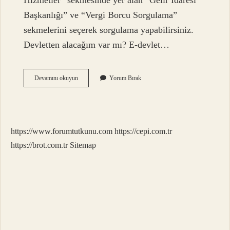
Hizmetler” sekmesinde yer alan “Gelir İdaresi
Başkanlığı” ve “Vergi Borcu Sorgulama”
sekmelerini seçerek sorgulama yapabilirsiniz.
Devletten alacağım var mı? E-devlet…
E
Devamını okuyun
Yorum Bırak
Devletten
Borç
Alınır
Mı
https://www.forumtutkunu.com
https://cepi.com.tr
https://brot.com.tr
Sitemap