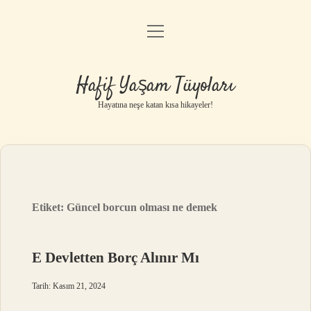
menüyü
Anasayfa
aç
Gizlilik Politikası
Hafif Yaşam Tüyoları
Yasal Uyarı
Hayatına neşe katan kısa hikayeler!
Hakkımızda
Etiket:
Güncel borcun olması ne demek
E Devletten Borç Alınır Mı
Tarih: Kasım 21, 2024