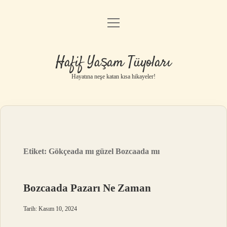
menüyü
Anasayfa
aç
Gizlilik Politikası
Hafif Yaşam Tüyoları
Yasal Uyarı
Hayatına neşe katan kısa hikayeler!
Hakkımızda
Etiket:
Gökçeada mı güzel Bozcaada mı
Bozcaada Pazarı Ne Zaman
Tarih: Kasım 10, 2024