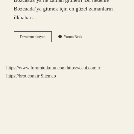
Bozcaada’ya ne zaman gitmeli? Bu nedenle
Bozcaada’ya gitmek için en güzel zamanların
ilkbahar…
Bozcaada
Devamını okuyun
Yorum Bırak
Pazarı
Ne
Zaman
https://www.forumtutkunu.com
https://cepi.com.tr
https://brot.com.tr
Sitemap