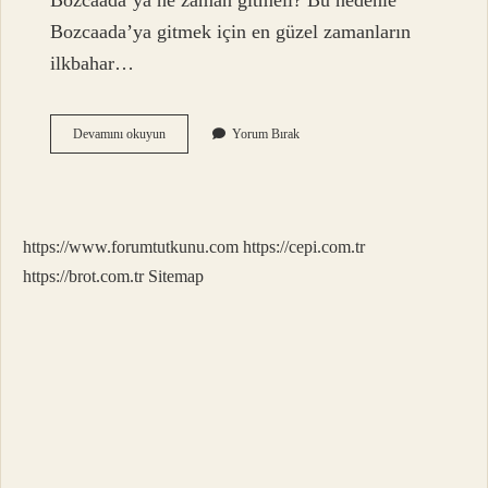
Bozcaada’ya ne zaman gitmeli? Bu nedenle
Bozcaada’ya gitmek için en güzel zamanların
ilkbahar…
Bozcaada
Devamını okuyun
Yorum Bırak
Pazarı
Ne
Zaman
https://www.forumtutkunu.com
https://cepi.com.tr
https://brot.com.tr
Sitemap