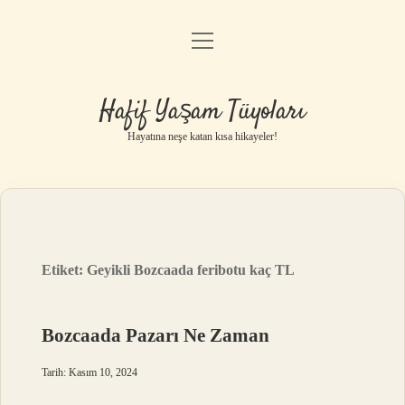
menüyü
Anasayfa
aç
Gizlilik Politikası
Hafif Yaşam Tüyoları
Yasal Uyarı
Hayatına neşe katan kısa hikayeler!
Hakkımızda
Etiket:
Geyikli Bozcaada feribotu kaç TL
Bozcaada Pazarı Ne Zaman
Tarih: Kasım 10, 2024