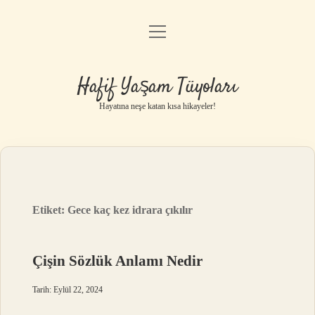
menüyü
Anasayfa
aç
Gizlilik Politikası
Hafif Yaşam Tüyoları
Yasal Uyarı
Hayatına neşe katan kısa hikayeler!
Hakkımızda
Etiket:
Gece kaç kez idrara çıkılır
Çişin Sözlük Anlamı Nedir
Tarih: Eylül 22, 2024