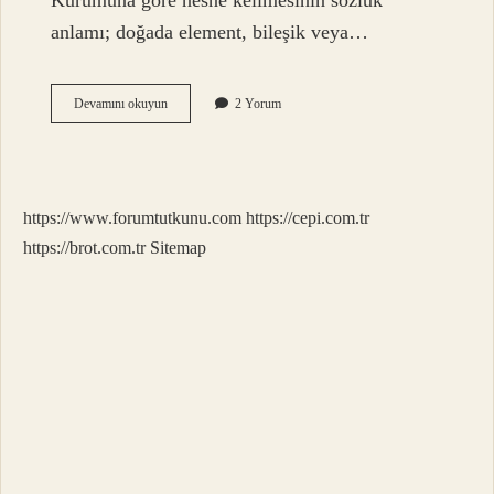
Kurumuna göre nesne kelimesinin sözlük
anlamı; doğada element, bileşik veya…
Çişin
Devamını okuyun
2 Yorum
Sözlük
Anlamı
Nedir
https://www.forumtutkunu.com
https://cepi.com.tr
https://brot.com.tr
Sitemap