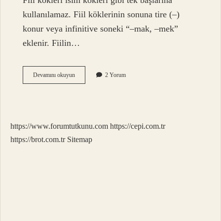
Fiil kökleri isim kökleri gibi tek başlarına
kullanılamaz. Fiil köklerinin sonuna tire (–)
konur veya infinitive soneki “–mak, –mek”
eklenir. Fiilin…
Etki
Devamını okuyun
2 Yorum
Fiil
Midir
https://www.forumtutkunu.com
https://cepi.com.tr
https://brot.com.tr
Sitemap