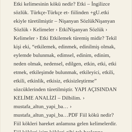
Etki kelimesinin kökü nedir? Etki – İngilizce
sözlük. Türkçe-Türkçe et- fiilinden +gU.etki
ekiyle türetilmiştir – Nişanyan SözlükNişanyan
Sözlük › Kelimeler › EtkiNişanyan Sözlük ›
Kelimeler › Etki Etkilemek türemiş midir? Tekil
kişi eki, “etkilemek, edinmek, edinilmiş olmak,
eylemde bulunmak, edimsel, edinim, edinim,
neden olmak, nedensel, edilgen, etkin, etki, etki
etmek, etkileşimde bulunmak, etkileyici, etkili,
etkili, etkinlik, etkisiz, etkisizleştirme”
sözcüklerinden türetilmiştir. YAPI AÇISINDAN
KELİME ANALİZİ – Dilbilim. ›
mustafa_altun_yapi_ba… ›
mustafa_altun_yapi_ba…PDF Fiil kökü nedir?
Fiil kökleri hareket anlamına gelen kelimelerdir.