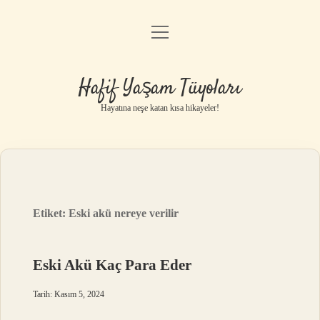
menüyü
Anasayfa
aç
Gizlilik Politikası
Hafif Yaşam Tüyoları
Yasal Uyarı
Hayatına neşe katan kısa hikayeler!
Hakkımızda
Etiket:
Eski akü nereye verilir
Eski Akü Kaç Para Eder
Tarih: Kasım 5, 2024