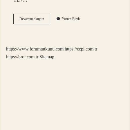
TL /…
Eski
Devamını okuyun
Yorum Bırak
Akü
Kaç
Para
Eder
https://www.forumtutkunu.com
https://cepi.com.tr
https://brot.com.tr
Sitemap