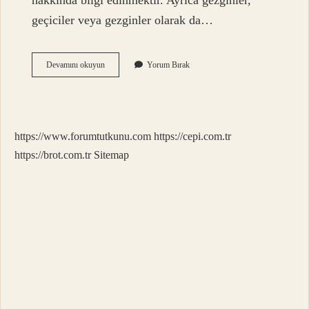
hakkında bilgi edinmektir. Ayrıca gezginler,
geçiciler veya gezginler olarak da…
Çok
Devamını okuyun
Yorum Bırak
Gezenlere
Ne
Denir
https://www.forumtutkunu.com
https://cepi.com.tr
https://brot.com.tr
Sitemap