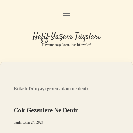
menüyü
Anasayfa
aç
Gizlilik Politikası
Hafif Yaşam Tüyoları
Yasal Uyarı
Hayatına neşe katan kısa hikayeler!
Hakkımızda
Etiket:
Dünyayı gezen adam ne denir
Çok Gezenlere Ne Denir
Tarih: Ekim 24, 2024