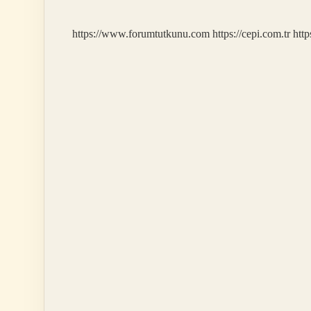
?
https://www.forumtutkunu.com
https://cepi.com.tr
http