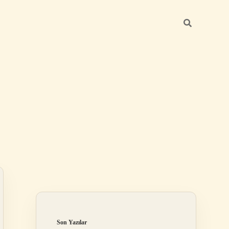
Sidebar
betexper günce
Son Yazılar