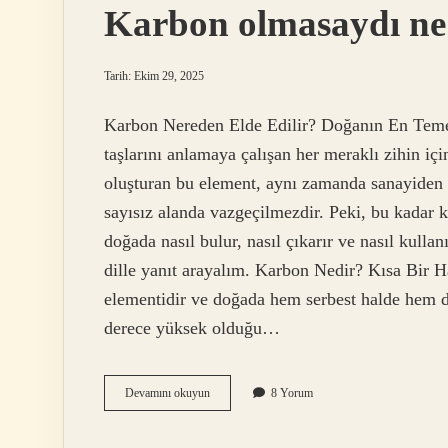
Karbon olmasaydı ne
Tarih: Ekim 29, 2025
Karbon Nereden Elde Edilir? Doğanın En Temel
taşlarını anlamaya çalışan her meraklı zihin içi
oluşturan bu element, aynı zamanda sanayiden 
sayısız alanda vazgeçilmezdir. Peki, bu kadar k
doğada nasıl bulur, nasıl çıkarır ve nasıl kullan
dille yanıt arayalım. Karbon Nedir? Kısa Bir Ha
elementidir ve doğada hem serbest halde hem d
derece yüksek olduğu…
Karbon
Devamını okuyun
8 Yorum
olmasaydı
ne
olurdu