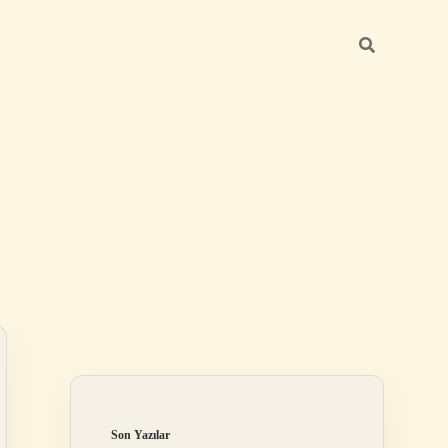
Sidebar
betexper günc
Son Yazılar