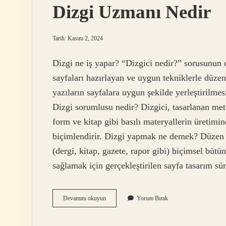
Dizgi Uzmanı Nedir
Tarih: Kasım 2, 2024
Dizgi ne iş yapar? “Dizgici nedir?” sorusunun c
sayfaları hazırlayan ve uygun tekniklerle düzenl
yazıların sayfalara uygun şekilde yerleştirilmes
Dizgi sorumlusu nedir? Dizgici, tasarlanan metin
form ve kitap gibi basılı materyallerin üretimi
biçimlendirir. Dizgi yapmak ne demek? Düzen ve
(dergi, kitap, gazete, rapor gibi) biçimsel büt
sağlamak için gerçekleştirilen sayfa tasarım sü
Dizgi
Devamını okuyun
Yorum Bırak
Uzmanı
Nedir