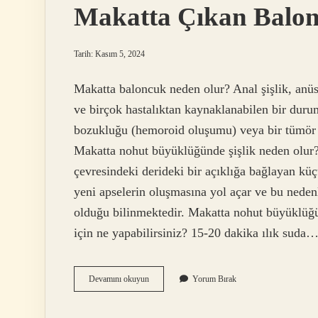
Makatta Çıkan Balon
Tarih: Kasım 5, 2024
Makatta baloncuk neden olur? Anal şişlik, anüs
ve birçok hastalıktan kaynaklanabilen bir durum
bozukluğu (hemoroid oluşumu) veya bir tümör (
Makatta nohut büyüklüğünde şişlik neden olur? 
çevresindeki derideki bir açıklığa bağlayan küç
yeni apselerin oluşmasına yol açar ve bu nedenl
olduğu bilinmektedir. Makatta nohut büyüklüğün
için ne yapabilirsiniz? 15-20 dakika ılık suda
Makatta
Devamını okuyun
Yorum Bırak
Çıkan
Baloncuk
Nedir