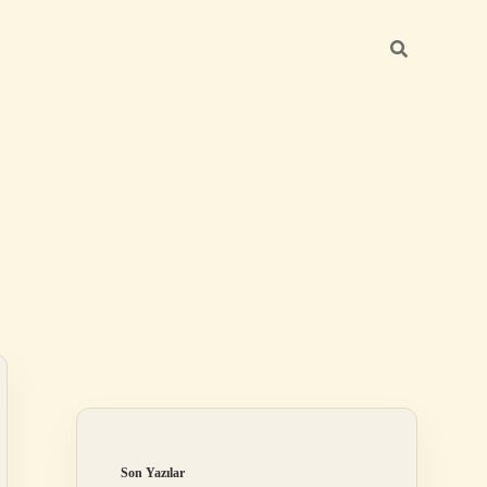
Sidebar
betexper günce
Son Yazılar