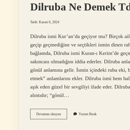
Dilruba Ne Demek T
Tarih: Kasım 6, 2024
Dilruba ismi Kur’an’da geçiyor mu? Birçok ail
geçip geçmediğine ve seçtikleri ismin dinen rah
bağlamda, Dilruba ismi Kuran-ı Kerim’de geçm
sakıncası olmadığını iddia ederler. Dilruba anl
gönül anlamına gelir. İsmin içindeki ruba eki,
etmek” anlamlarını ekler. Dilruba ismi hem hal
aşık eden güzel bir sevgiliyi ifade eder. Dilru
alıntıdır; “gönül…
Dilruba
Devamını okuyun
Yorum Bırak
Ne
Demek
Tdk