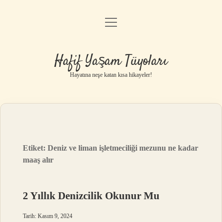
menüyü
Anasayfa
aç
Gizlilik Politikası
Hafif Yaşam Tüyoları
Yasal Uyarı
Hayatına neşe katan kısa hikayeler!
Hakkımızda
Etiket:
Deniz ve liman işletmeciliği mezunu ne kadar
maaş alır
2 Yıllık Denizcilik Okunur Mu
Tarih: Kasım 9, 2024