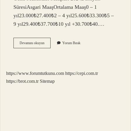
SüresiAsgari MaaşOrtalama Maaş0 – 1
yıl23.000₺27.400₺2 – 4 yıl25.600₺33.300₺5 –
9 yıl29.400₺37.700₺10 yıl +30.700₺40.…
2
Devamını okuyun
Yorum Bırak
Yıllık
Denizcilik
Okunur
Mu
https://www.forumtutkunu.com
https://cepi.com.tr
https://brot.com.tr
Sitemap